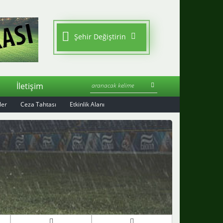
Şehir Değiştirin
S
İletişim
ler
Ceza Tahtası
Etkinlik Alanı