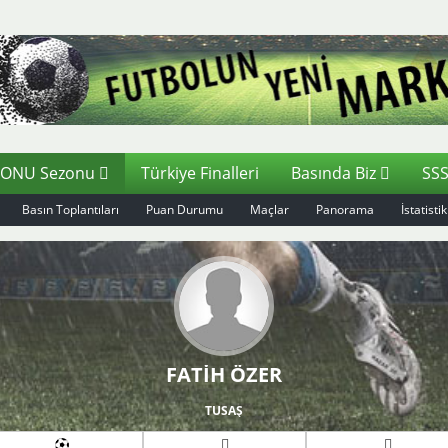
ZONU Sezonu
Türkiye Finalleri
Basında Biz
SS
Basın Toplantıları
Puan Durumu
Maçlar
Panorama
İstatistik
FATİH ÖZER
TUSAŞ