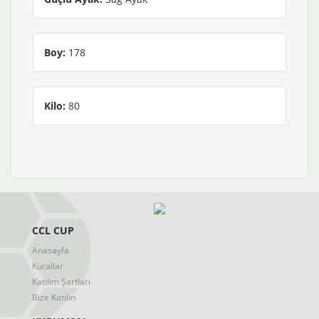
Boy:
178
Kilo:
80
CCL CUP
Anasayfa
Kurallar
Katılım Şartları
Bize Katılın