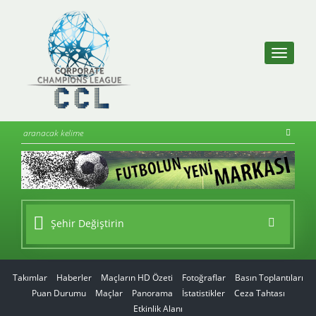
Şehir Değiştirin
Takımlar
Haberler
Maçların HD Özeti
Fotoğraflar
Basın Toplantıları
Puan Durumu
Maçlar
Panorama
İstatistikler
Ceza Tahtası
Etkinlik Alanı