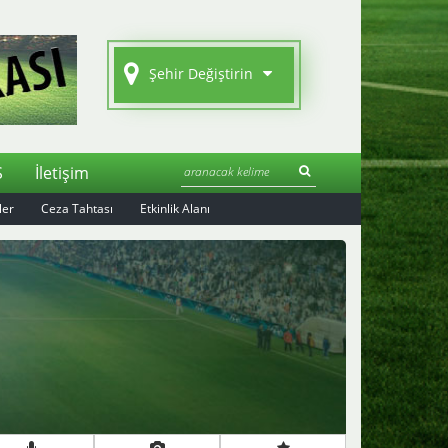
Şehir Değiştirin
S
İletişim
ler
Ceza Tahtası
Etkinlik Alanı