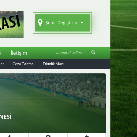
Şehir Değiştirin
S
İletişim
ler
Ceza Tahtası
Etkinlik Alanı
NESİ