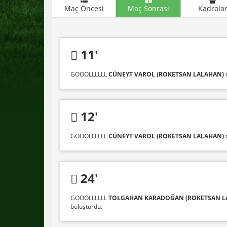
Maç Öncesi
Maç Sonrası
Kadrola
11'
GOOOLLLLLL
CÜNEYT VAROL (ROKETSAN LALAHAN)
t
12'
GOOOLLLLLL
CÜNEYT VAROL (ROKETSAN LALAHAN)
t
24'
GOOOLLLLLL
TOLGAHAN KARADOĞAN (ROKETSAN L
buluşturdu.