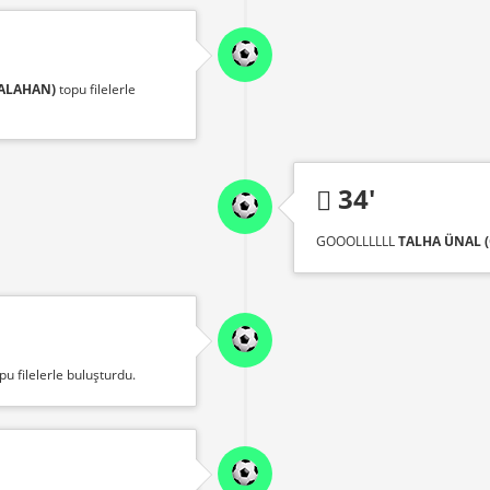
ALAHAN)
topu filelerle
34'
GOOOLLLLLL
TALHA ÜNAL 
pu filelerle buluşturdu.